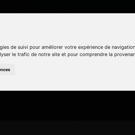
ACTUALITÉS
DOMAINES D’ACTIVITÉ
EXPERTISES
gies de suivi pour améliorer votre expérience de navigatio
gies de suivi pour améliorer votre expérience de navigatio
25 – DESANDANS
lyser le trafic de notre site et pour comprendre la provenan
lyser le trafic de notre site et pour comprendre la provenan
ences
ences