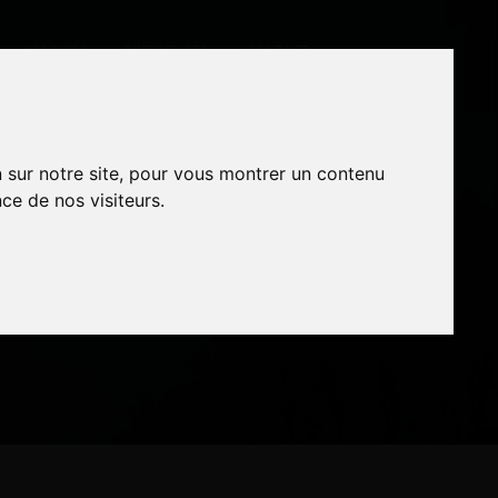
ASSOCIÉS
RÉFÉRENCES
CONTACT
n sur notre site, pour vous montrer un contenu
n sur notre site, pour vous montrer un contenu
ce de nos visiteurs.
ce de nos visiteurs.