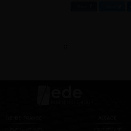
Share
Tweet
ÎLE-DE-FRANCE
ALSACE
21 RUE SAINT YVES
2 RUE PÉGASE