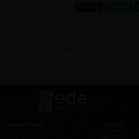
Share
Tweet
ÎLE-DE-FRANCE
ALSACE
21 RUE SAINT YVES
2 RUE PÉGASE