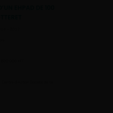
’UN EHPAD DE 100
OTTERET
014 – 2017
ois
3.800 000 HT
: Centre d’Action Sociale de la