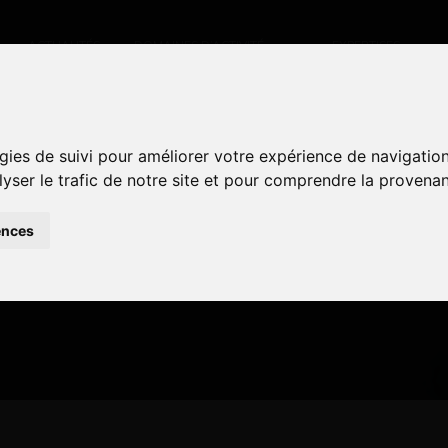
ACTUALITÉS
DOMAINES D’ACTIVITÉ
EXPERTISES
gies de suivi pour améliorer votre expérience de navigatio
gies de suivi pour améliorer votre expérience de navigatio
 – VILLERS COTTE
lyser le trafic de notre site et pour comprendre la provenan
lyser le trafic de notre site et pour comprendre la provenan
ences
ences