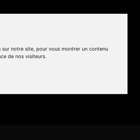
ASSOCIÉS
RÉFÉRENCES
CONTACT
n sur notre site, pour vous montrer un contenu
n sur notre site, pour vous montrer un contenu
RET
ce de nos visiteurs.
ce de nos visiteurs.