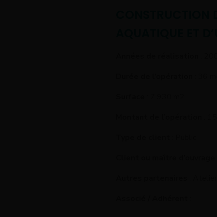
CONSTRUCTION D
AQUATIQUE ET D’
Années de réalisation
: 20
Durée de l’opération
: 36 m
Surface
: 7 930 m2
Montant de l’opération
: 1
Type de client
: Public
Client ou maître d’ouvrage
Autres partenaires
: Ateli
Associé / Adhérent
: