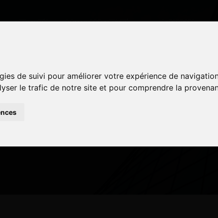
ACTUALITÉS
DOMAINES D’ACTIVITÉ
EXPERTISES
gies de suivi pour améliorer votre expérience de navigatio
gies de suivi pour améliorer votre expérience de navigatio
02 – LAON
lyser le trafic de notre site et pour comprendre la provenan
lyser le trafic de notre site et pour comprendre la provenan
ences
ences