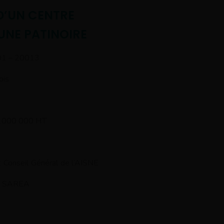
’UN CENTRE
UNE PATINOIRE
01 – 20013
ois
5.000 000 HT
: Conseil Général de l’AISNE
er SAREA