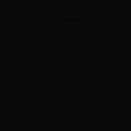
Publication
EDE recrute
RECRUTEMENT NOUVEAUX
ADHERENTS Dans son rapport «
sation
Quel avenir pour la profession ? »
du 10 février 2016 la
on avec
fédération CINOV (Fédération
roup
des syndicats
19 MARS 2019