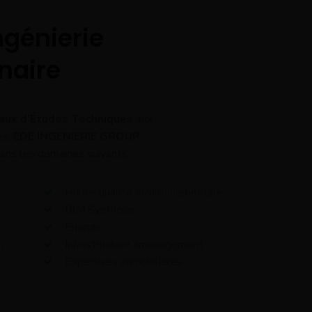
ngénierie
inaire
eaux d’Études Techniques
aux
es,
EDE INGENIERIE GROUP
ans les domaines suivants :
Haute qualité environnementale
BIM Synthèse
Énergie
n
Infrastructure aménagement
Expertises immobilières