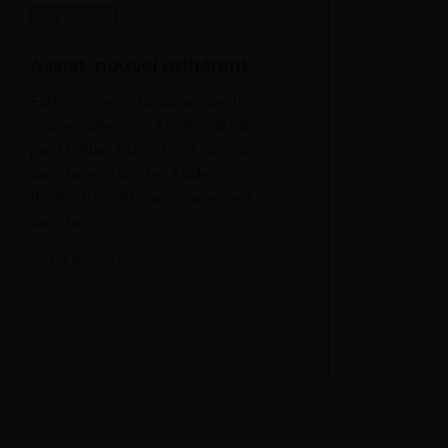
Publication
Publi
Assist, nouvel adhérent
La c
indus
EDE Ingénierie Group accueille un
nouvel adhérent, ASSIST dirigé
La réc
par M. Alain COCHEPIN spécialisé
de la 
dans la gestion des fluides
indust
(HVAC PB-SA) mais également
l’ADE
dans la
est un
19 MARS 2019
19 MA