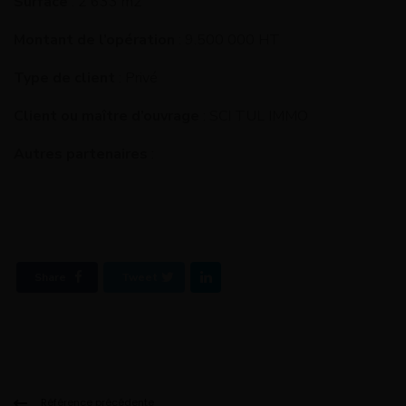
Surface
: 2 633 m2
Montant de l’opération
: 9.500 000 HT
Type de client
: Privé
Client ou maître d’ouvrage
: SCI TUL IMMO
Autres partenaires
:
Share
Tweet
Référence précédente