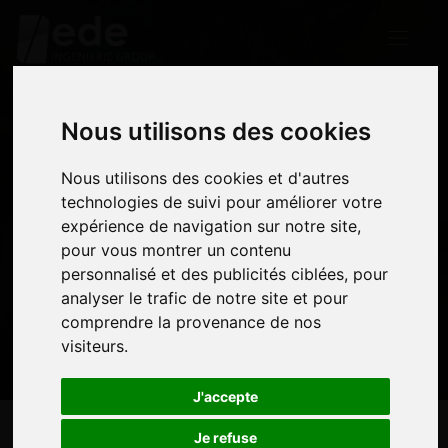
Nous utilisons des cookies
Nous utilisons des cookies
Nous utilisons des cookies et d'autres
Nous utilisons des cookies et d'autres
19 – TULLE
technologies de suivi pour améliorer votre
technologies de suivi pour améliorer votre
expérience de navigation sur notre site,
expérience de navigation sur notre site,
pour vous montrer un contenu
pour vous montrer un contenu
personnalisé et des publicités ciblées, pour
personnalisé et des publicités ciblées, pour
analyser le trafic de notre site et pour
analyser le trafic de notre site et pour
comprendre la provenance de nos
comprendre la provenance de nos
visiteurs.
visiteurs.
J'accepte
J'accepte
Je refuse
Je refuse