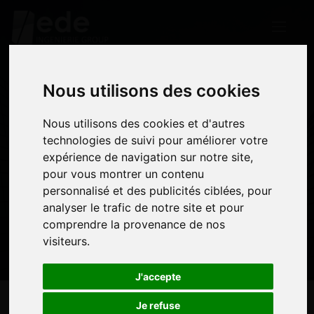
Nous utilisons des cookies
Nous utilisons des cookies
Nous utilisons des cookies et d'autres
Nous utilisons des cookies et d'autres
EDE Embauche
technologies de suivi pour améliorer votre
technologies de suivi pour améliorer votre
expérience de navigation sur notre site,
expérience de navigation sur notre site,
19 MARS 2019
pour vous montrer un contenu
pour vous montrer un contenu
personnalisé et des publicités ciblées, pour
personnalisé et des publicités ciblées, pour
analyser le trafic de notre site et pour
analyser le trafic de notre site et pour
comprendre la provenance de nos
comprendre la provenance de nos
visiteurs.
visiteurs.
J'accepte
J'accepte
Je refuse
Je refuse